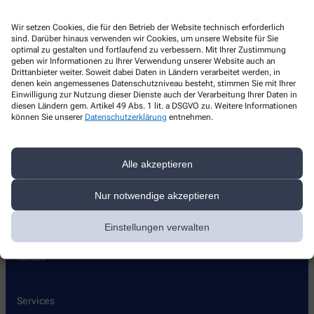
Kontakt
Wir setzen Cookies, die für den Betrieb der Website technisch erforderlich
sind. Darüber hinaus verwenden wir Cookies, um unsere Website für Sie
Apotheke Förster
optimal zu gestalten und fortlaufend zu verbessern. Mit Ihrer Zustimmung
geben wir Informationen zu Ihrer Verwendung unserer Website auch an
Drittanbieter weiter. Soweit dabei Daten in Ländern verarbeitet werden, in
Bahnhofstraße 3
,
59939
Olsberg
denen kein angemessenes Datenschutzniveau besteht, stimmen Sie mit Ihrer
+49-2962/9 73 90
Einwilligung zur Nutzung dieser Dienste auch der Verarbeitung Ihrer Daten in
diesen Ländern gem. Artikel 49 Abs. 1 lit. a DSGVO zu. Weitere Informationen
+49-2962/97 39 39
können Sie unserer
Datenschutzerklärung
entnehmen.
info@apotheke-foerster.de
Alle akzeptieren
Nur notwendige akzeptieren
Über uns
Einstellungen verwalten
Leistungen
Kontakt
Services